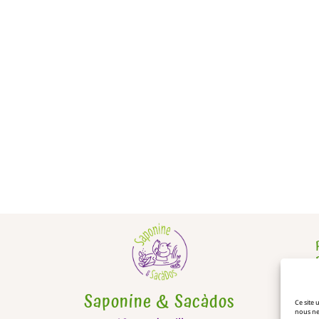
Saponine & Sacàdos
Ce site
nous ne